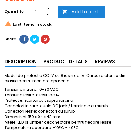
Add to cart
Quantity


Last items in stock
Share
DESCRIPTION
PRODUCT DETAILS
REVIEWS
Modul de protectie CCTV cu 8 iesiri de 1A. Carcasa etansa din
plastic pentru montare aparenta.
Tensiune intrare: 10÷30 VDC
Tensiune iesire: 8 iesiri de 1A
Protectie: scurtcircuit suprasarcina
Conectori intrare: duala DC jack / terminale cu surub
Conectori iesire: conectori cu surub
Dimensiuni: 150 x 94 x 42 mm
Altele: LED si jumper deconectare pentru fiecare iesire
Temperatura operaare: -10°C ÷ 40°C