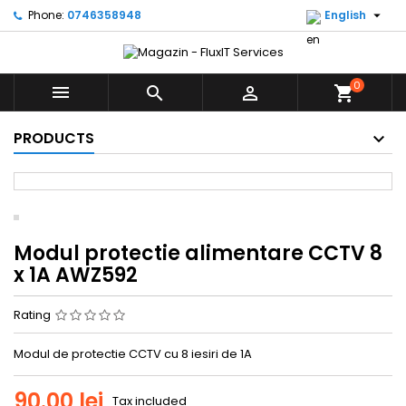

Phone:
0746358948
English
0



shopping_cart
PRODUCTS
Modul protectie alimentare CCTV 8
x 1A AWZ592
Rating
Modul de protectie CCTV cu 8 iesiri de 1A
90.00 lei
Tax included