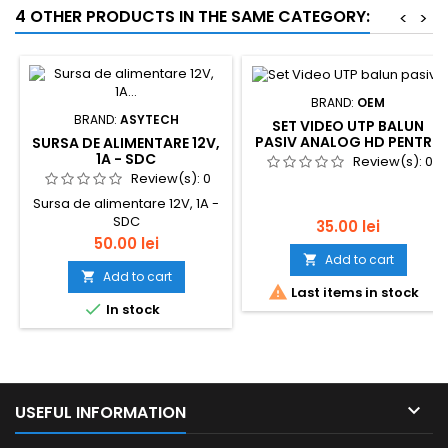
4 OTHER PRODUCTS IN THE SAME CATEGORY:
<
>
BRAND:
OEM
BRAND:
ASYTECH
SET VIDEO UTP BALUN
PASIV ANALOG HD PENTRU
SURSA DE ALIMENTARE 12V,
CAMERELE TVI-CVI-AHD
1A - SDC
Review(s):
0
Review(s):
0
Sursa de alimentare 12V, 1A -
SDC
Price
35.00 lei
Price
50.00 lei
Add to cart

Add to cart


Last items in stock

In stock

USEFUL INFORMATION