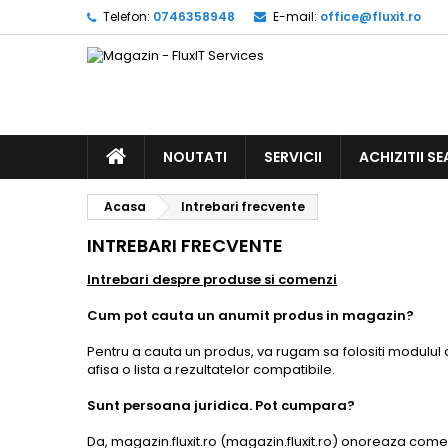
Telefon:
0746358948
E-mail:
office@fluxit.ro
NOUTATI
SERVICII
ACHIZITII SE
Acasa
Intrebari frecvente
INTREBARI FRECVENTE
Intrebari despre produse si comenzi
Cum pot cauta un anumit produs in magazin?
Pentru a cauta un produs, va rugam sa folositi modulul de
afisa o lista a rezultatelor compatibile.
Sunt persoana juridica. Pot cumpara?
Da, magazin.fluxit.ro (magazin.fluxit.ro) onoreaza comenz