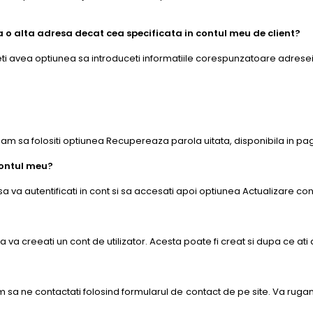
 o alta adresa decat cea specificata in contul meu de client?
ti avea optiunea sa introduceti informatiile corespunzatoare adresei 
rugam sa folositi optiunea Recupereaza parola uitata, disponibila in p
contul meu?
a va autentificati in cont si sa accesati apoi optiunea Actualizare con
 va creeati un cont de utilizator. Acesta poate fi creat si dupa ce a
 sa ne contactati folosind formularul de contact de pe site. Va rugam s