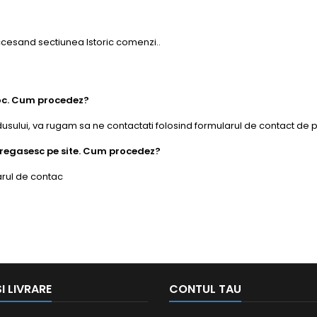
accesand sectiunea Istoric comenzi..
toc. Cum procedez?
usului, va rugam sa ne contactati folosind formularul de contact de p
e regasesc pe site. Cum procedez?
arul de contac
I LIVRARE
CONTUL TAU