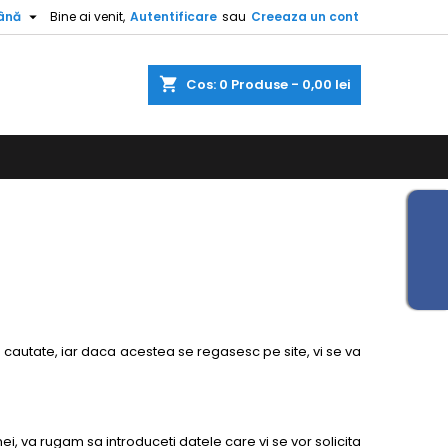

ână
Bine ai venit,
Autentificare
sau
Creeaza un cont
shopping_cart
Cos:
0
Produse - 0,00 lei
le cautate, iar daca acestea se regasesc pe site, vi se va
ei, va rugam sa introduceti datele care vi se vor solicita