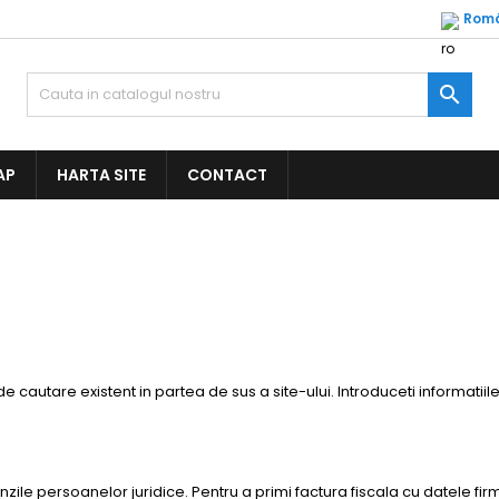
Rom

AP
HARTA SITE
CONTACT
 cautare existent in partea de sus a site-ului. Introduceti informatii
ile persoanelor juridice. Pentru a primi factura fiscala cu datele firm