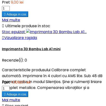
Pret
9,00 lei

Adauga in cos
Mai multe

Ultimele produse in stoc
Stoc epuizat

Vizualizare rapida
Imprimanta 3D Bambu Lab A1 mini
Recenzie(i):
0
Caracteristicile produsului Calibrare complet
automată. Imprimare în 4 culori cu AMS lite. Sub 48 dB
Zgomot redus în modul Silențios. Șine și rulmenți liniare
Pret
4.109,07 lei
complet metalice. Compensarea vibrațiilor și a
debitului.

Adauga in cos
Mai multe

Stoc epuizat