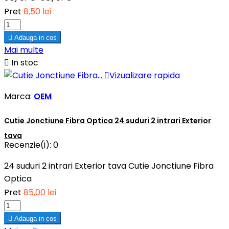
Pret
8,50 lei

Adauga in cos
Mai multe

In stoc

Vizualizare rapida
Marca:
OEM
Cutie Jonctiune Fibra Optica 24 suduri 2 intrari Exterior
tava
Recenzie(i):
0
24 suduri 2 intrari Exterior tava Cutie Jonctiune Fibra
Optica
Pret
85,00 lei

Adauga in cos