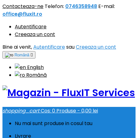
Contacteaza-ne
Telefon:
0746358948
E-mail:
office@fluxit.ro
Autentificare
Creeaza un cont
Bine ai venit,
Autentificare
sau
Creeaza un cont
Română

English
Română
shopping_cart
Cos:
0
Produse - 0,00 lei
Nu mai sunt produse in cosul tau
Livrare