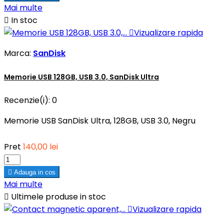
Mai multe

In stoc

Vizualizare rapida
Marca:
SanDisk
Memorie USB 128GB, USB 3.0, SanDisk Ultra
Recenzie(i):
0
Memorie USB SanDisk Ultra, 128GB, USB 3.0, Negru
Pret
140,00 lei

Adauga in cos
Mai multe

Ultimele produse in stoc

Vizualizare rapida