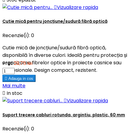

Vizualizare rapida
Cutie mică pentru joncțiune/sudură fibră optică
Recenzie(i):
0
Cutie mică de joncțiune/sudură fibră optică,
disponibilă în diverse culori. Ideală pentru protecția și
organizarea fibrelor optice în proiecte casnice sau
Pret
29,75 lei
profesionale. Design compact, rezistent.

Adauga in cos
Mai multe

In stoc

Vizualizare rapida
Suport trecere cabluri rotunda, argintiu, plastic, 60 mm
Recenzie(i):
0