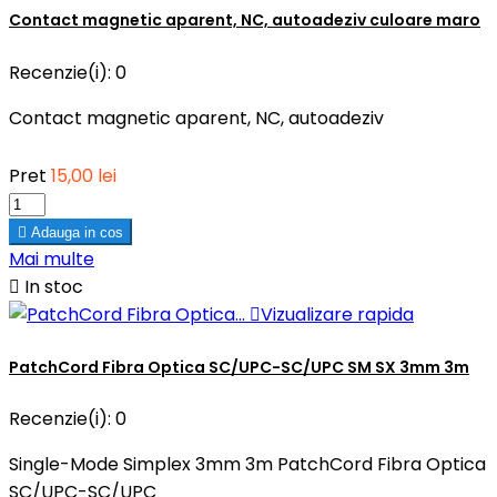
Contact magnetic aparent, NC, autoadeziv culoare maro
Recenzie(i):
0
Contact magnetic aparent, NC, autoadeziv
Pret
15,00 lei

Adauga in cos
Mai multe

In stoc

Vizualizare rapida
PatchCord Fibra Optica SC/UPC-SC/UPC SM SX 3mm 3m
Recenzie(i):
0
Single-Mode Simplex 3mm 3m PatchCord Fibra Optica
SC/UPC-SC/UPC