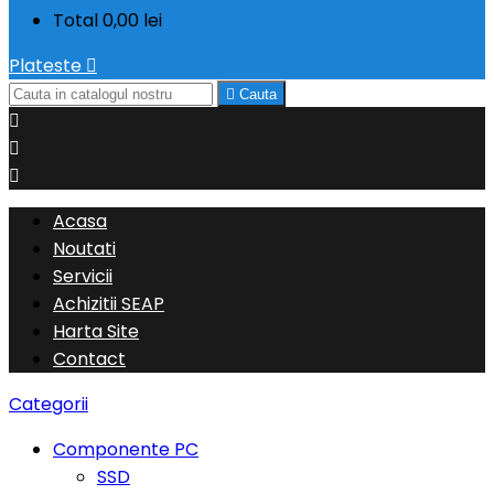
Total
0,00 lei
Plateste


Cauta



Acasa
Noutati
Servicii
Achizitii SEAP
Harta Site
Contact
Categorii
Componente PC
SSD