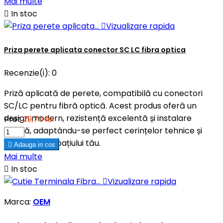
Mai multe

In stoc

Vizualizare rapida
Priza perete aplicata conector SC LC fibra optica
Recenzie(i):
0
Priză aplicată de perete, compatibilă cu conectori
SC/LC pentru fibră optică. Acest produs oferă un
design modern, rezistență excelentă și instalare
Pret
29,75 lei
rapidă, adaptându-se perfect cerințelor tehnice și
estetice ale spațiului tău.

Adauga in cos
Mai multe

In stoc

Vizualizare rapida
Marca:
OEM