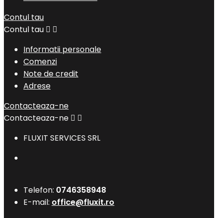
Contul tau
Contul tau


Informatii personale
Comenzi
Note de credit
Adrese
Contacteaza-ne
Contacteaza-ne


FLUXIT SERVICES SRL
Telefon:
0746358948
E-mail:
office@fluxit.ro