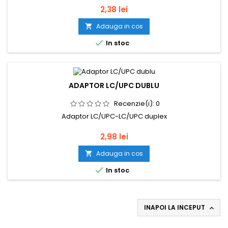
Pret
2,38 lei
Adauga in cos


In stoc
ADAPTOR LC/UPC DUBLU
Recenzie(i):
0
Adaptor LC/UPC-LC/UPC duplex
Pret
2,98 lei
Adauga in cos


In stoc
INAPOI LA INCEPUT
