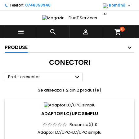

Telefon:
0746358948
Română
0



shopping_cart
PRODUSE
CONECTORI

Pret - crescator
Se afiseaza 1-2 din 2 produs(e)
ADAPTOR LC/UPC SIMPLU
Recenzie(i):
0
Adaptor LC/UPC-LC/UPC simplu