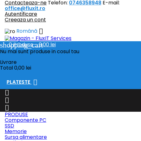
Contacteaza-ne
Telefon:
0746358948
E-mail:
office@fluxit.ro
Autentificare
Creeaza un cont

Română
shopping_cart
0
Produse - 0,00 lei
Nu mai sunt produse in cosul tau
Livrare
Total
0,00 lei

PLATESTE



PRODUSE
Componente PC
SSD
Memorie
Sursa alimentare