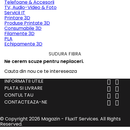
Telefoane & Accesorii
TV, Audio-Video & Foto
Servicii IT
Printare 3D
Produse Printate 3D
Consumabile 3D
Filamente 3D
PLA
Echipamente 3D
SUDURA FIBRA
Ne cerem scuze pentru neplaceri.
Cauta din nou ce te intereseaza
INFORMATII UTILE


PLATA SI LIVRARE


CONTUL TAU


CONTACTEAZA-NE


© Copyright 2026 Magazin - FluxIT Services. All Rights
Reserved.