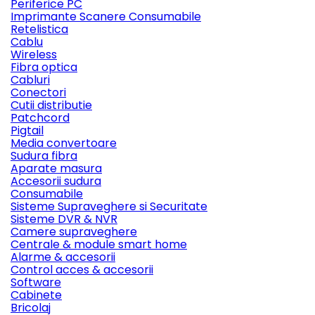
Periferice PC
Imprimante Scanere Consumabile
Retelistica
Cablu
Wireless
Fibra optica
Cabluri
Conectori
Cutii distributie
Patchcord
Pigtail
Media convertoare
Sudura fibra
Aparate masura
Accesorii sudura
Consumabile
Sisteme Supraveghere si Securitate
Sisteme DVR & NVR
Camere supraveghere
Centrale & module smart home
Alarme & accesorii
Control acces & accesorii
Software
Cabinete
Bricolaj