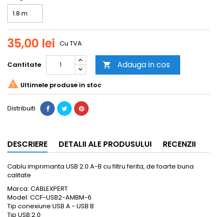
35,00 lei
Cu TVA
Adauga in cos
Cantitate


Ultimele produse in stoc
Distribuiti
DESCRIERE
DETALII ALE PRODUSULUI
RECENZII
Cablu imprimanta USB 2.0 A-B cu filtru ferita, de foarte buna
calitate
Marca: CABLEXPERT
Model: CCF-USB2-AMBM-6
Tip conexiune:USB A - USB B
Tip USB:2.0