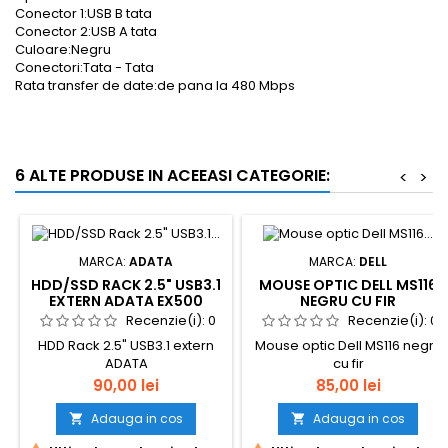
Conector 1:USB B tata
Conector 2:USB A tata
Culoare:Negru
Conectori:Tata - Tata
Rata transfer de date:de pana la 480 Mbps
6 ALTE PRODUSE IN ACEEASI CATEGORIE:
<
>
MARCA:
ADATA
MARCA:
DELL
HDD/SSD RACK 2.5" USB3.1
MOUSE OPTIC DELL MS116
EXTERN ADATA EX500
NEGRU CU FIR
Recenzie(i):
0
Recenzie(i):
0
HDD Rack 2.5" USB3.1 extern
Mouse optic Dell MS116 negru
ADATA
cu fir
Pret
Pret
90,00 lei
85,00 lei
Adauga in cos
Adauga in cos

